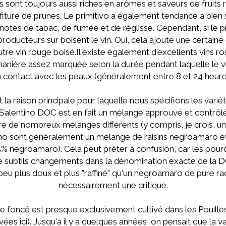
s sont toujours aussi riches en arômes et saveurs de fruits
iture de prunes. Le primitivo a également tendance à bien 
tes de tabac, de fumée et de réglisse. Cependant, si le pri
roducteurs sur boisent le vin. Oui, cela ajoute une certaine
tre vin rouge boisé.Il existe également d'excellents vins ros
nière assez marquée selon la durée pendant laquelle le vinif
 contact avec les peaux (généralement entre 8 et 24 heure
 la raison principale pour laquelle nous spécifions les varié
e Salentino DOC est en fait un mélange approuvé et contrôl
e de nombreux mélanges différents (y compris, je crois, un v
tino sont généralement un mélange de raisins negroamaro et
% negroamaro). Cela peut prêter à confusion, car les pour
e subtils changements dans la dénomination exacte de la D
peu plus doux et plus "raffiné" qu'un negroamaro de pure rac
nécessairement une critique.
 foncé est presque exclusivement cultivé dans les Pouille
ées ici). Jusqu'à il y a quelques années, on pensait que la va