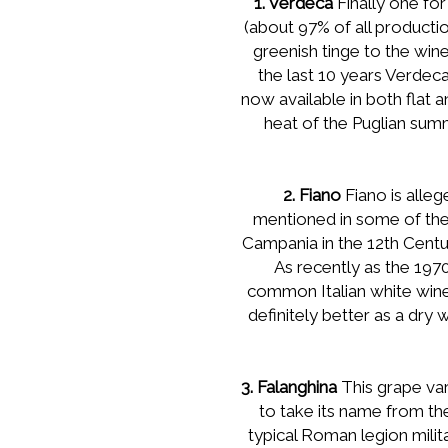
1. Verdeca
Finally one for
(about 97% of all productio
greenish tinge to the wine
the last 10 years Verdec
now available in both flat a
heat of the Puglian sum
2. Fiano
Fiano is alleg
mentioned in some of the w
Campania in the 12th Century
As recently as the 1970
common Italian white wines
definitely better as a dry 
3. Falanghina
This grape vari
to take its name from th
typical Roman legion milit