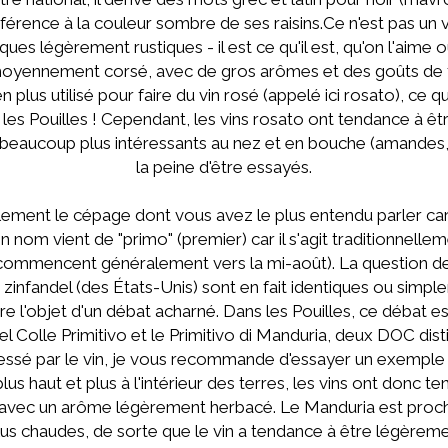
référence à la couleur sombre de ses raisins.Ce n'est pas un v
ques légèrement rustiques - il est ce qu'il est, qu'on l'aime 
moyennement corsé, avec de gros arômes et des goûts de frui
 en plus utilisé pour faire du vin rosé (appelé ici rosato), ce 
s les Pouilles ! Cependant, les vins rosato ont tendance à ê
eaucoup plus intéressants au nez et en bouche (amandes, 
la peine d'être essayés.
ement le cépage dont vous avez le plus entendu parler car c'
on nom vient de "primo" (premier) car il s'agit traditionnellem
ommencent généralement vers la mi-août). La question de sa
le zinfandel (des États-Unis) sont en fait identiques ou simp
re l'objet d'un débat acharné. Dans les Pouilles, ce débat 
del Colle Primitivo et le Primitivo di Manduria, deux DOC dis
éressé par le vin, je vous recommande d'essayer un exempl
us haut et plus à l'intérieur des terres, les vins ont donc t
, avec un arôme légèrement herbacé. Le Manduria est proch
s chaudes, de sorte que le vin a tendance à être légèremen