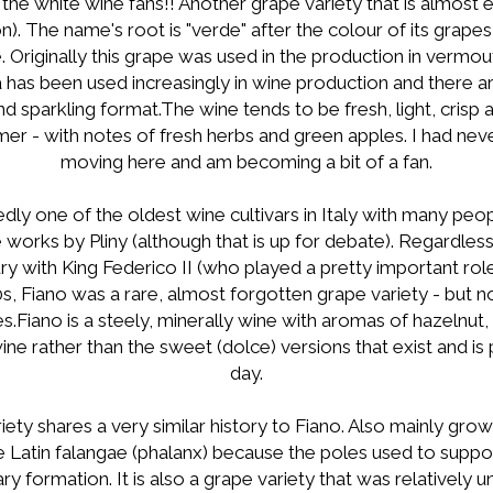
 the white wine fans!! Another grape variety that is almost 
n). The name's root is "verde" after the colour of its grapes 
. Originally this grape was used in the production in vermou
a has been used increasingly in wine production and there a
nd sparkling format.The wine tends to be fresh, light, crisp a
mer - with notes of fresh herbs and green apples. I had nev
moving here and am becoming a bit of a fan.
edly one of the oldest wine cultivars in Italy with many peop
orks by Pliny (although that is up for debate). Regardless i
 with King Federico II (who played a pretty important role in
s, Fiano was a rare, almost forgotten grape variety - but n
.Fiano is a steely, minerally wine with aromas of hazelnut, a
wine rather than the sweet (dolce) versions that exist and i
day.
ety shares a very similar history to Fiano. Also mainly grow
e Latin falangae (phalanx) because the poles used to suppo
ary formation. It is also a grape variety that was relatively