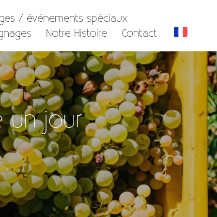
ages / événements spéciaux
gnages
Notre Histoire
Contact
 un jour