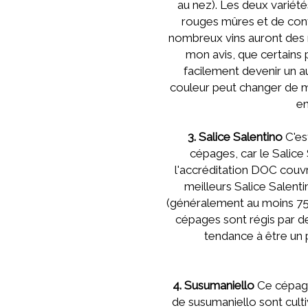
au nez). Les deux variété
rouges mûres et de conf
nombreux vins auront des no
mon avis, que certains p
facilement devenir un au
couleur peut changer de ma
en
3. Salice Salentino
C'est
cépages, car le Salic
l'accréditation DOC couvr
meilleurs Salice Salen
(généralement au moins 75
cépages sont régis par d
tendance à être un 
4. Susumaniello
Ce cépage
de susumaniello sont cultiv