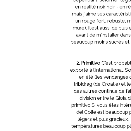
en réalité noir noir - en 
mais j'aime ses caractéristi
un rouge fort, robuste, 
mûre). Il est aussi de plus
avant de m'installer dan
beaucoup moins sucrés et b
2. Primitivo
C'est probabl
exporté à l'international. S
en été (les vendanges c
tribidrag (de Croatie) et 
des autres continue de fai
division entre le Gioia 
primitivo.Si vous êtes int
del Colle est beaucoup pl
légers et plus gracieux
températures beaucoup plu