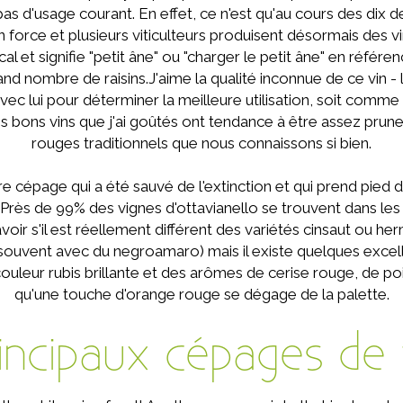
 pas d'usage courant. En effet, ce n'est qu'au cours des dix 
 en force et plusieurs viticulteurs produisent désormais des 
al et signifie "petit âne" ou "charger le petit âne" en référen
nd nombre de raisins.J'aime la qualité inconnue de ce vin - l
avec lui pour déterminer la meilleure utilisation, soit comm
 bons vins que j'ai goûtés ont tendance à être assez pruneu
rouges traditionnels que nous connaissons si bien.
re cépage qui a été sauvé de l'extinction et qui prend pied 
Près de 99% des vignes d'ottavianello se trouvent dans les Pou
voir s'il est réellement différent des variétés cinsaut ou he
(souvent avec du negroamaro) mais il existe quelques excell
couleur rubis brillante et des arômes de cerise rouge, de po
qu'une touche d'orange rouge se dégage de la palette.
incipaux cépages de 