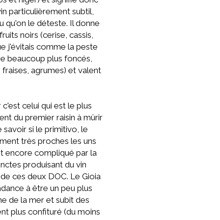
in particulièrement subtil,
ou qu'on le déteste. Il donne
ts noirs (cerise, cassis,
que j'évitais comme la peste
tre beaucoup plus foncés,
fraises, agrumes) et valent
est celui qui est le plus
ent du premier raisin à mûrir
voir si le primitivo, le
lement très proches les uns
est encore compliqué par la
tinctes produisant du vin
e de ces deux DOC. Le Gioia
endance à être un peu plus
e de la mer et subit des
t plus confituré (du moins