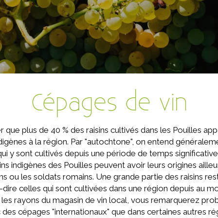
Cépages de vin
er que plus de 40 % des raisins cultivés dans les Pouilles ap
gènes à la région. Par "autochtone", on entend généralemen
qui y sont cultivés depuis une période de temps significativ
isins indigènes des Pouilles peuvent avoir leurs origines aille
ens ou les soldats romains. Une grande partie des raisins res
à-dire celles qui sont cultivées dans une région depuis au m
les rayons du magasin de vin local, vous remarquerez prob
des cépages "internationaux" que dans certaines autres régio