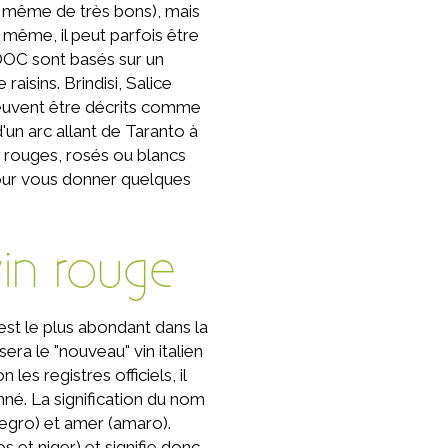
a même de très bons), mais
même, il peut parfois être
 DOC sont basés sur un
isins. Brindisi, Salice
euvent être décrits comme
'un arc allant de Taranto à
 rouges, rosés ou blancs
pour vous donner quelques
.
vin rouge
est le plus abondant dans la
sera le "nouveau" vin italien
es registres officiels, il
nné. La signification du nom
negro) et amer (amaro).
s et niger) et signifie donc