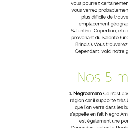
vous pourrez certainement
vous verrez probablement 
plus difficile de tro
emplacement géographiq
Salentino, Copertino, et
provenant du Salento (une 
Brindisi). Vous trouver
!Cependant, voici notre 
Nos 5 me
1. Negroamaro
Ce n'est pas
région car il supporte très 
que l'on verra dans les b
s'appelle en fait Negro Ama
est également une pomm
Cependant, selon le Registr