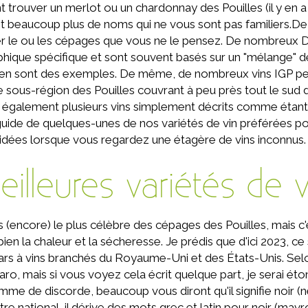
 trouver un merlot ou un chardonnay des Pouilles (il y en 
beaucoup plus de noms qui ne vous sont pas familiers.De 
uver le ou les cépages que vous ne le pensez. De nombreux
ue spécifique et sont souvent basés sur un "mélange" de ra
c. en sont des exemples. De même, de nombreux vins IGP p
sous-région des Pouilles couvrant à peu près tout le sud d
ez également plusieurs vins simplement décrits comme étant
guide de quelques-unes de nos variétés de vin préférées 
idées lorsque vous regardez une étagère de vins inconnus
illeures variétés de 
 (encore) le plus célèbre des cépages des Pouilles, mais c'
bien la chaleur et la sécheresse. Je prédis que d'ici 2023, ce 
ars à vins branchés du Royaume-Uni et des États-Unis. Selon l
ro, mais si vous voyez cela écrit quelque part, je serai éto
e de discorde, beaucoup vous diront qu'il signifie noir (
e national, il dérive des mots grec et latin pour noir (mavro