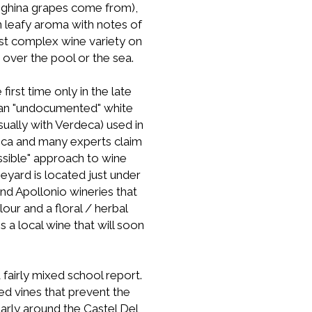
anghina grapes come from),
 leafy aroma with notes of
ost complex wine variety on
 over the pool or the sea.
first time only in the late
st an "undocumented" white
sually with Verdeca) used in
eca and many experts claim
ossible" approach to wine
neyard is located just under
and Apollonio wineries that
our and a floral / herbal
s a local wine that will soon
fairly mixed school report.
ted vines that prevent the
arly around the Castel Del