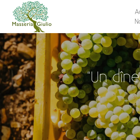
A
N
"Un dîn