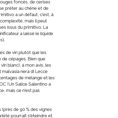
 rouges foncés, de cerises
se prêter au chêne et de
mitivo a un défaut, c'est, à
 complexité, mais il peut
és issus du primitivo. La
icateur a laissé le liquide
s).
tés de vin plutôt que les
é de cépages. Bien que
in blanc), à mon avis, les
 malvasia nera di Lecce
centages de mélange et les
OC !Un Salice Salentino a
e, mais ce n'est pas
s (près de 90 % des vignes
riété pourrait s'éteindre et