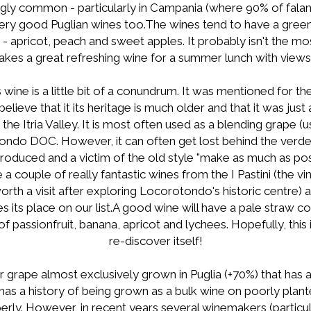
ngly common - particularly in Campania (where 90% of fal
ery good Puglian wines too.The wines tend to have a green
 - apricot, peach and sweet apples. It probably isn't the m
akes a great refreshing wine for a summer lunch with views
 wine is a little bit of a conundrum. It was mentioned for the 
lieve that it its heritage is much older and that it was ju
he Itria Valley. It is most often used as a blending grape (u
ondo DOC. However, it can often get lost behind the verd
r-produced and a victim of the old style "make as much as p
 a couple of really fantastic wines from the I Pastini (the vi
 worth a visit after exploring Locorotondo's historic centre) 
 its place on our list.A good wine will have a pale straw col
f passionfruit, banana, apricot and lychees. Hopefully, this i
re-discover itself!
 grape almost exclusively grown in Puglia (+70%) that has a 
t has a history of being grown as a bulk wine on poorly plan
erly. However, in recent years several winemakers (particul