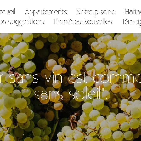
ccueil
Appartements
Notre piscine
Mari
os suggestions
Dernières Nouvelles
Témoi
er sans vin est comme
sans soleil".