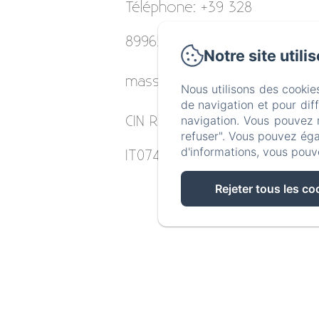
Téléphone: +39 328
8996531
Notre site utili
masseriagiulio@gmail.com
Nous utilisons des cookie
de navigation et pour dif
CIN REGISTRATION:
navigation. Vous pouvez 
refuser". Vous pouvez éga
d'informations, vous pouv
IT074008B400048955
Rejeter tous les co