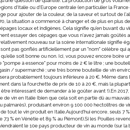
t qu'une question de quantité. La production de gros volumes
ions d'Italie ou d'Europe centrale (en particulier la France e
 pour ajouter de la couleur, de la saveur et surtout de l'al
70, la situation a commencé à changer et de plus en plus de
s cépages locaux et indigènes. Cela signifie qu'en buvant du vi
ent essayer des cépages que vous n'avez jamais goûtés aup
relativement nouveau sur la scène internationale signifie é
ne sont pas gonflés artificiellement par un "nom" célèbre qu
, qu'elle soit bonne ou non. Ici, vous pouvez encore boire un 
e "pompe à essence" pour moins de 2 € le litre ; une boutei
sin / supermarché ; une très bonne bouteille de vin enviro
 sera probablement toujours inférieure à 20 €. Même dans les
ment dans la fourchette de prix de 10 à 20 €, mais la plupa
t être intéressant de demander à le goûter avant !).En 2017, 
 de vin en Italie (bien que cela soit en partie dû au mauvai
u palmarès), produisant environ 9 100 000 hectolitres de vin
 de tout le vin produit en Italie.Aujourd'hui encore, seuls 7 
e 73 % en Vénétie et 89 % au Piémont).Si les Pouilles reven
s deviendraient le 10e pays producteur de vin au monde (sur l