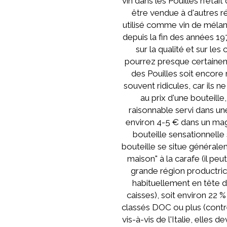
vin dans les Pouilles n'étai
être vendue à d'autres rég
utilisé comme vin de mélange
depuis la fin des années 19
sur la qualité et sur le
pourrez presque certainem
des Pouilles soit encore 
souvent ridicules, car ils 
au prix d'une bouteille
raisonnable servi dans un
environ 4-5 € dans un maga
bouteille sensationnelle
bouteille se situe générale
maison" à la carafe (il peu
grande région productrice
habituellement en tête d
caisses), soit environ 22 %
classés DOC ou plus (contr
vis-à-vis de l'Italie, elle