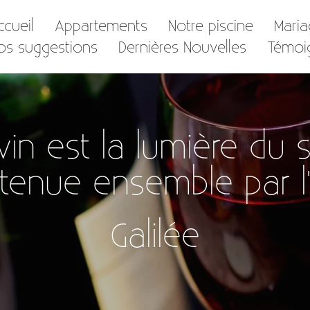
ccueil
Appartements
Notre piscine
Mari
os suggestions
Dernières Nouvelles
Témoi
vin est la lumière du s
tenue ensemble par l'
Galilée