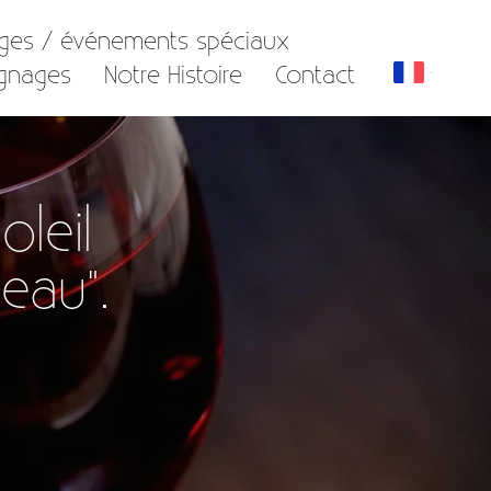
ages / événements spéciaux
gnages
Notre Histoire
Contact
oleil
eau".