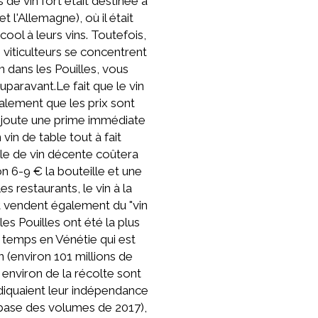
 de vin fort était destinée à
t l'Allemagne), où il était
cool à leurs vins. Toutefois,
 viticulteurs se concentrent
n dans les Pouilles, vous
aravant.Le fait que le vin
galement que les prix sont
i ajoute une prime immédiate
vin de table tout à fait
lle de vin décente coûtera
n 6-9 € la bouteille et une
 restaurants, le vin à la
rt vendent également du "vin
les Pouilles ont été la plus
s temps en Vénétie qui est
 (environ 101 millions de
% environ de la récolte sont
diquaient leur indépendance
a base des volumes de 2017),