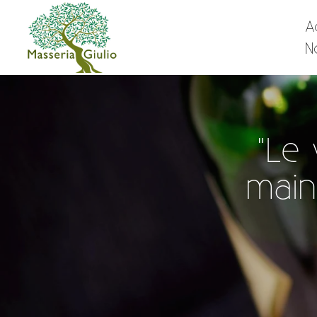
A
N
"Le 
main