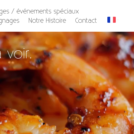
ages / événements spéciaux
gnages
Notre Histoire
Contact
 voir.