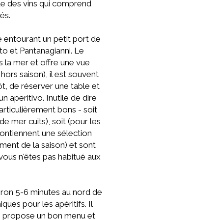
te des vins qui comprend
és.
e entourant un petit port de
to et Pantanagianni. Le
s la mer et offre une vue
ors saison), il est souvent
t, de réserver une table et
 aperitivo. Inutile de dire
particulièrement bons - soit
e mer cuits), soit (pour les
contiennent une sélection
ment de la saison) et sont
 vous n'êtes pas habitué aux
viron 5-6 minutes au nord de
es pour les apéritifs. Il
lle propose un bon menu et