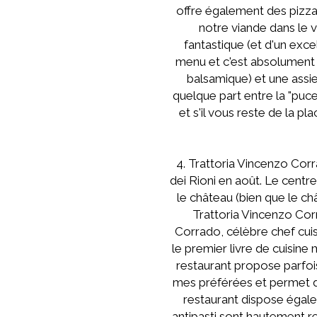
offre également des pizza
notre viande dans le v
fantastique (et d'un excel
menu et c'est absolument 
balsamique) et une assie
quelque part entre la "puce"
et s'il vous reste de la p
4. Trattoria Vincenzo Corr
dei Rioni en août. Le centr
le château (bien que le ch
Trattoria Vincenzo Corr
Corrado, célèbre chef cuisi
le premier livre de cuisine
restaurant propose parfois 
mes préférées et permet d'
restaurant dispose égalem
antipasti sont hautement r