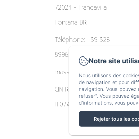
72021 - Francavilla
Fontana BR
Téléphone: +39 328
8996531
Notre site utili
masseriagiulio@gmail.com
Nous utilisons des cookie
de navigation et pour dif
CIN REGISTRATION:
navigation. Vous pouvez 
refuser". Vous pouvez éga
d'informations, vous pouv
IT074008B400048955
Rejeter tous les co