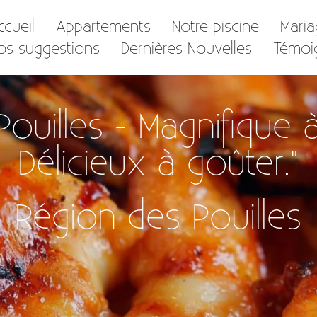
ccueil
Appartements
Notre piscine
Mari
os suggestions
Dernières Nouvelles
Témoi
Pouilles - Magnifique à
Délicieux à goûter."
Région des Pouilles