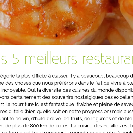
s 5 meilleurs restaura
gorie la plus difficile à classer. Il y a beaucoup, beaucoup 
l'une des choses que nous préférons dans le fait de vivre à pl
est incroyable. Oui, la diversité des cuisines du monde disp
vons certainement des souvenirs nostalgiques des excellent
, la nourriture ici est fantastique, fraîche et pleine de save
es d'Italie (bien qu'elle soit en nette progression) mais auss
ité de vin, d'huile d'olive, de fruits, de légumes et de blé 
ent de plus de 800 km de côtes. La cuisine des Pouilles est b
s ce terme est très trompeur. La nourriture peut être "sim