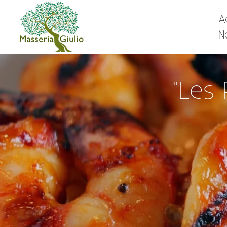
A
N
"Les 