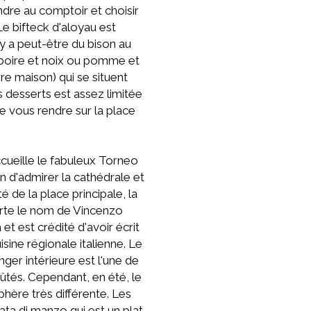
dre au comptoir et choisir
Le bifteck d'aloyau est
l y a peut-être du bison au
(poire et noix ou pomme et
re maison) qui se situent
es desserts est assez limitée
de vous rendre sur la place
ccueille le fabuleux Torneo
n d'admirer la cathédrale et
 de la place principale, la
porte le nom de Vincenzo
et est crédité d'avoir écrit
sine régionale italienne. Le
nger intérieure est l'une de
ûtés. Cependant, en été, le
phère très différente. Les
ta di manzo qui est un plat