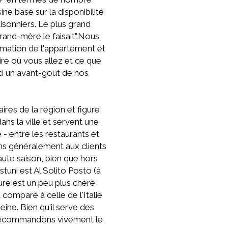
ine basé sur la disponibilité
aisonniers. Le plus grand
grand-mère le faisait".Nous
rmation de l'appartement et
re où vous allez et ce que
ici un avant-goût de nos
aires de la région et figure
ans la ville et servent une
 - entre les restaurants et
ns généralement aux clients
 haute saison, bien que hors
tuni est Al Solito Posto (à
ture est un peu plus chère
a compare à celle de l'Italie
ne. Bien qu'il serve des
s recommandons vivement le