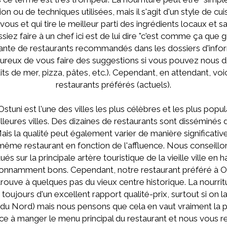
on ou de techniques utilisées, mais il s'agit d'un style de cuis
ous et qui tire le meilleur parti des ingrédients locaux et s
ez faire à un chef ici est de lui dire "c'est comme ça que 
tante de restaurants recommandés dans les dossiers d'info
eux de vous faire des suggestions si vous pouvez nous di
its de mer, pizza, pâtes, etc.). Cependant, en attendant, vo
restaurants préférés (actuels).
Ostuni est l'une des villes les plus célèbres et les plus popul
lleures villes. Des dizaines de restaurants sont disséminés d
ais la qualité peut également varier de manière significative
même restaurant en fonction de l'affluence. Nous conseillo
tués sur la principale artère touristique de la vieille ville en
étonnamment bons. Cependant, notre restaurant préféré à Os
e trouve à quelques pas du vieux centre historique. La nourri
it toujours d'un excellent rapport qualité-prix, surtout si on l
du Nord) mais nous pensons que cela en vaut vraiment la pei
ce à manger le menu principal du restaurant et nous vou