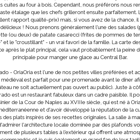
s cuites au four à bois. Cependant, nous préférons nous ren
aste étalage que les chefs grilleront ensuite parfaitement. 
lent rapport qualité-prix) mais, si vous avez de la chance, i
délicieux ! Nous prenons généralement l'une des salades 
tte (ou deux) de patate casarecci (frites de pommes de ter
 et le "croustillant" - un vrai favori de la famille. La carte d
lace après le plat principal, cela vaut probablement la peine 
principale pour manger une glace au Central Bar.
ado - OriaOria est l'une de nos petites villes préférées et a
e médiéval est parfait pour une promenade avant le dîner afi
âteau ne soit actuellement pas ouvert au public). Juste à côté
ado est un restaurant fabuleux dans un cadre paisible. Il 
nier de la Cour de Naples au XVIIIe siècle, qui est né à Oria 
 méditerranéenne et d'avoir développé la réputation de la cui
des plats inspirés de ses recettes originales. La salle à ma
admirer l'architecture locale dominée par des plafonds vo
ent de plusieurs tables à l'extérieur qui offrent une atmos
ecommandés et je suis également un grand fan de leur taglia