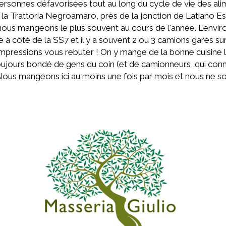
rsonnes défavorisées tout au long du cycle de vie des alim
la Trattoria Negroamaro, près de la jonction de Latiano Est
où nous mangeons le plus souvent au cours de l'année. L'env
ste à côté de la SS7 et il y a souvent 2 ou 3 camions garés s
mpressions vous rebuter ! On y mange de la bonne cuisine l
toujours bondé de gens du coin (et de camionneurs, qui conn
 Nous mangeons ici au moins une fois par mois et nous ne 