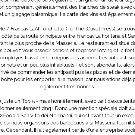
gion comprenant généralement des tranches de steak avec 
et un glaçage balsamique. La carte des vins est également 
le / FrancavillaAl Torchietto (To The {Olive} Press) se trouv
 à côté de la route principale entre Francavilla Fontana et S
nt le plus proche de la Masseria. Le restaurant est situé 
s pouvez vous asseoir dehors et regarder l'étang et la font
employés travaillent ici depuis des années. Les antipasti so
itionnels et un peu plus inhabituels - et sont abondants, alo
rivé de commander les antipasti puis les pizzas et de dem
oîte pour les emporter à la maison, car nous étions déjà p
également très bonnes.
e juste un Top 5 - mais honnêtement, avec tant d'excellents
tionner seulement cinq ! Donc une mention spéciale doit aus
 XFood à San Vito dei Normanni, qui est avant tout un excel
vec qui nous organisons des barbecues à la Masseria fournit l
e. Cependant, il fait également partie d'une entreprise soci