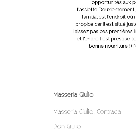
opportunités aux pe
l'assiette.Deuxièmement, 
familial est l'endroit 
propice car il est situé ju
laissez pas ces premières i
et l'endroit est presque 
bonne nourriture !)
Masseria Giulio
Masseria Giulio, Contrada
Don Giulio