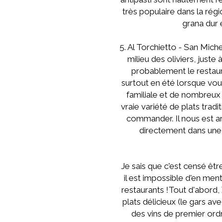
très populaire dans la ré
grana dur 
5. Al Torchietto - San Miche
milieu des oliviers, juste
probablement le restaura
surtout en été lorsque vou
familiale et de nombreux 
vraie variété de plats trad
commander. Il nous est ar
directement dans une b
Je sais que c'est censé êtr
il est impossible d'en men
restaurants !Tout d'abord,
plats délicieux (le gars a
des vins de premier ordr