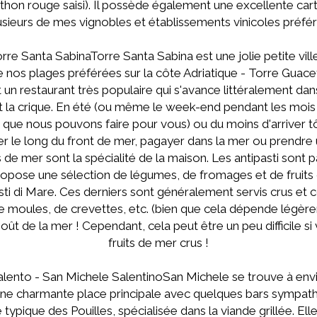
hon rouge saisi). Il possède également une excellente car
usieurs de mes vignobles et établissements vinicoles préfér
rre Santa SabinaTorre Santa Sabina est une jolie petite vill
nos plages préférées sur la côte Adriatique - Torre Guace
un restaurant très populaire qui s'avance littéralement dan
et la crique. En été (ou même le week-end pendant les mois h
 que nous pouvons faire pour vous) ou du moins d'arriver tô
r le long du front de mer, pagayer dans la mer ou prendre un
s de mer sont la spécialité de la maison. Les antipasti sont 
 propose une sélection de légumes, de fromages et de fruits d
asti di Mare. Ces derniers sont généralement servis crus et 
de moules, de crevettes, etc. (bien que cela dépende légère
goût de la mer ! Cependant, cela peut être un peu difficile si
fruits de mer crus !
 Salento - San Michele SalentinoSan Michele se trouve à en
ne charmante place principale avec quelques bars sympathiqu
 typique des Pouilles, spécialisée dans la viande grillée. E