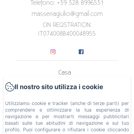
Telefono: +39 328 8996531
masseriagiulio@gmail.com
CIN REGISTRATION:
IT074008B400048955
Casa
Il nostro sito utilizza i cookie
Appartamenti
Contatto
Utilizziamo cookie e tracker (anche di terze parti) per
comprendere e ottimizzare la tua esperienza di
Informativa Privacy
navigazione e per mostrarti messaggi pubblicitari
basati sulle tue abitudini di navigazione e sul tuo
Note legali
profilo. Puoi configurare o rifiutare i cookie cliccando