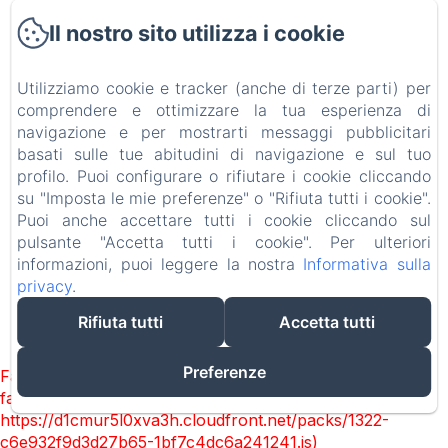
Il nostro sito utilizza i cookie
Appartamenti
Contatto
Utilizziamo cookie e tracker (anche di terze parti) per
comprendere e ottimizzare la tua esperienza di
Informativa Privacy
navigazione e per mostrarti messaggi pubblicitari
basati sulle tue abitudini di navigazione e sul tuo
Note legali
profilo. Puoi configurare o rifiutare i cookie cliccando
su "Imposta le mie preferenze" o "Rifiuta tutti i cookie".
Puoi anche accettare tutti i cookie cliccando sul
Informazioni sui cookie
pulsante "Accetta tutti i cookie". Per ulteriori
informazioni, puoi leggere la nostra
Informativa sulla
EN
FR
IT
privacy
.
Rifiuta tutti
Accetta tutti
Funziona con Amenitiz
Preferenze
Failed to load BookingEngine/index: Loading chunk 1322
failed. (missing:
https://d1cmur5l0xva3h.cloudfront.net/packs/1322-
c6e932f9d3d27b65-1bf7c4dc6a241241.js)