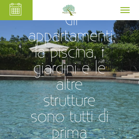
"Gli
appartamenti,
la piscina, i
giardini e le
altre
strutture
sono tutti di
prima