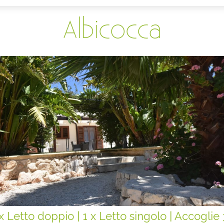
Albicocca
 x Letto doppio
|
1 x Letto singolo
|
Accoglie 