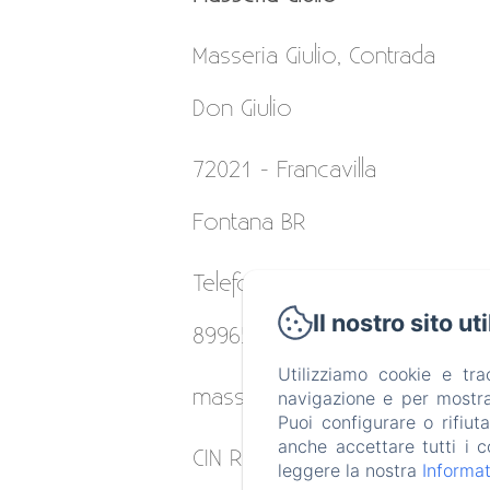
Masseria Giulio, Contrada
Don Giulio
72021 - Francavilla
Fontana BR
Telefono: +39 328
Il nostro sito ut
8996531
Utilizziamo cookie e tr
masseriagiulio@gmail.com
navigazione e per mostrar
Puoi configurare o rifiut
anche accettare tutti i c
CIN REGISTRATION:
leggere la nostra
Informat