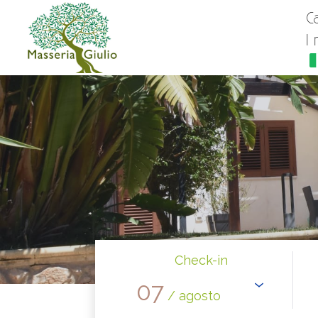
C
I
Check-in
07
/ agosto