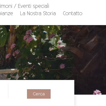
imoni / Eventi speciali
nianze
La Nostra Storia
Contatto
Cerca