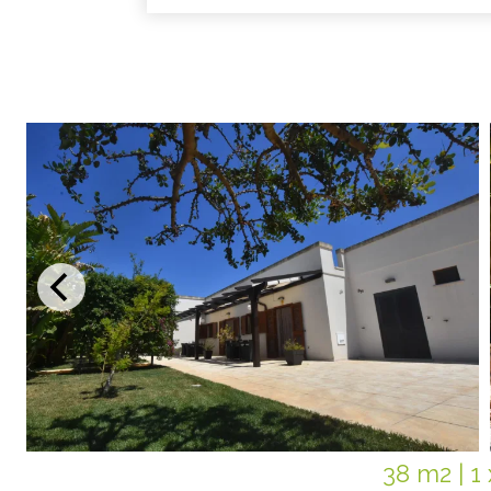
38 m2
|
1