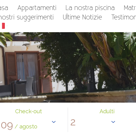
asa
Appartamenti
La nostra piscina
Matr
 nostri suggerimenti
Ultime Notizie
Testimo
Check-out
Adulti
09
/ agosto